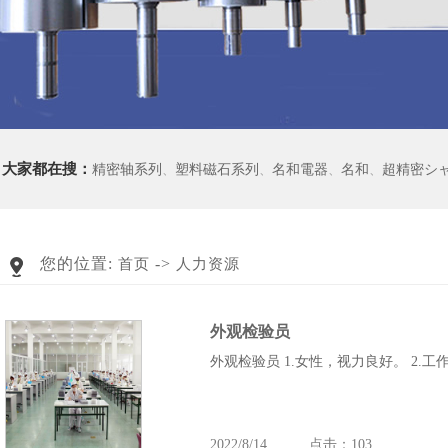
大家都在搜：
精密轴系列
、
塑料磁石系列
、
名和電器
、
名和
、
超精密シ
您的位置:
->
首页
人力资源
外观检验员
外观检验员 1.女性，视力良好。 2.
2022/8/14 点击：103