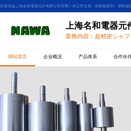
欢迎光临上海名和電器元件有限公司官网！本公司主营：精密轴系列、塑料磁
上海名和電器元
業務内容：超精密シャフ
网站首页
企业概况
产品体系
合作伙