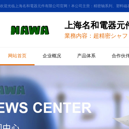
欢迎光临上海名和電器元件有限公司官网！本公司主营：精密轴系列、塑料磁
上海名和電器元
業務内容：超精密シャフ
网站首页
企业概况
产品体系
合作伙