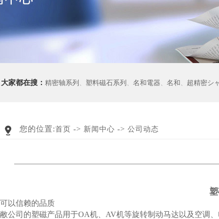
大家都在搜：
精密轴系列
、
塑料磁石系列
、
名和電器
、
名和
、
超精密シ
您的位置:
->
->
首页
新闻中心
公司动态
塑
可以信赖的品质
敝公司的塑磁产品用于OA机、AV机等旋转制动马达以及空调