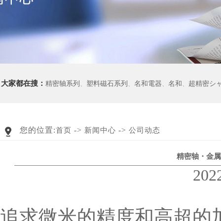
大家都在搜：
精密轴系列
、
塑料磁石系列
、
名和電器
、
名和
、
超精密シ
您的位置:
->
->
首页
新闻中心
公司动态
精密轴・金属加工
20
追求微米的精度和高超的