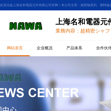
欢迎光临上海名和電器元件有限公司官网！本公司主营：精密轴系列、塑料磁
上海名和電器元
業務内容：超精密シャフ
网站首页
企业概况
产品体系
合作伙